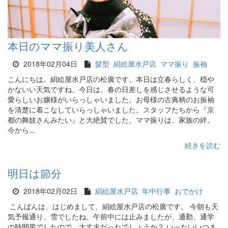
本日のママ振り美人さん
2018年02月04日
髪型
絹絵屋水戸店
ママ振り
振袖
こんにちは。絹絵屋水戸店の松廣です。本日は立春らしく、穏や
かないい天気ですね。今日は、春の日差しを感じさせるような可
愛らしいお嬢様がいらっしゃいました。お母様の古典柄のお振袖
を清楚に着こなしていらっしゃいました。スタッフたちから『京
都の舞妓さんみたい』と大絶賛でした。ママ振りは、家族の絆。
今から...
続きを読む
明日は節分
2018年02月02日
絹絵屋水戸店
年中行事
おでかけ
こんばんは、はじめまして、絹絵屋水戸店の松廣です。 今朝も天
気予報通り、雪でしたね。午前中には止みましたが、通勤、通学
の時間帯でしたので、大丈夫だったでしょうか？ いったいいつま