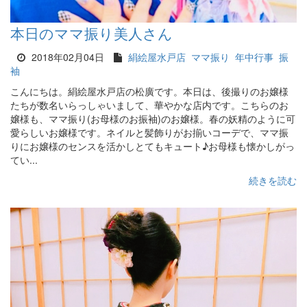
本日のママ振り美人さん
2018年02月04日
絹絵屋水戸店
ママ振り
年中行事
振
袖
こんにちは。絹絵屋水戸店の松廣です。本日は、後撮りのお嬢様
たちが数名いらっしゃいまして、華やかな店内です。こちらのお
嬢様も、ママ振り(お母様のお振袖)のお嬢様。春の妖精のように可
愛らしいお嬢様です。ネイルと髪飾りがお揃いコーデで、ママ振
りにお嬢様のセンスを活かしとてもキュート♪お母様も懐かしがっ
てい...
続きを読む