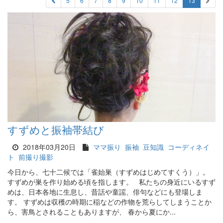
5
6
7
8
9
10
11
12
13
すずめと振袖帯結び
2018年03月20日
ママ振り
振袖
豆知識
コーディネイ
ト
前撮り撮影
今日から、七十二候では「雀始巣（すずめはじめてすくう）」。
すずめが巣を作り始める頃を指します。 私たちの身近にいるすず
めは、日本各地に生息し、昔話や童謡、俳句などにも登場しま
す。 すずめは収穫の時期に稲などの作物を荒らしてしまうことか
ら、害鳥とされることもありますが、 春から夏にか...