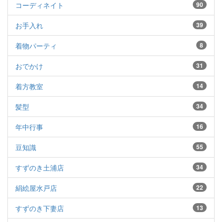
コーディネイト
90
お手入れ
39
着物パーティ
8
おでかけ
31
着方教室
14
髪型
34
年中行事
16
豆知識
55
すずのき土浦店
34
絹絵屋水戸店
22
すずのき下妻店
13