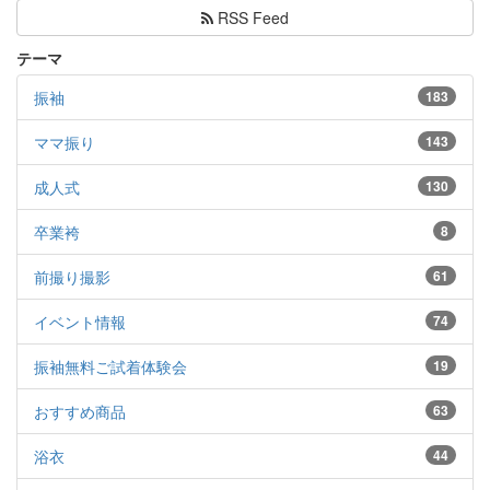
RSS Feed
テーマ
振袖
183
ママ振り
143
成人式
130
卒業袴
8
前撮り撮影
61
イベント情報
74
振袖無料ご試着体験会
19
おすすめ商品
63
浴衣
44