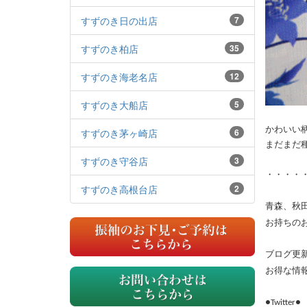
すずのき日の出店
7
すずのき柏店
35
すずのき海老名店
12
すずのき大船店
5
かわいい
すずのき茅ヶ崎店
6
まだまだ
すずのき守谷店
3
・・・・
すずのき高根台店
2
青森、秋
お持ちの
ブログ更
お得な情
●Twitter●