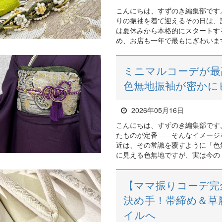
こんにちは、すずのき編集部です
りの振袖を着て迎えるその日は、
は夏休みから本格的にスタートす
め、お店も一年で最もにぎわいます
ミニマルコーデが最
色無地振袖が密かに
2026年05月16日
こんにちは、すずのき編集部です
たものが定番――そんなイメージ
近は、その常識を覆すように「色
に見える色無地ですが、実は今のト
【ママ振りコーデ完
決め手！帯締め＆草
イルへ