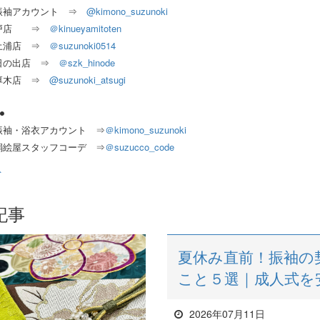
@kimono_suzunoki
振袖アカウント ⇒
＠
kinueyamitoten
水戸店 ⇒
＠
suzunoki0514
土浦店 ⇒
＠szk_hinode
日の出店 ⇒
@suzunoki_atsugi
厚木店 ⇒
m●
＠
kimono_suzunoki
振袖・浴衣アカウント ⇒
＠
suzucco_code
絹絵屋スタッフコーデ ⇒
ト
記事
夏休み直前！振袖の
こと５選｜成人式を
2026年07月11日