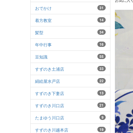
お気に入
おでかけ
31
着方教室
14
髪型
34
年中行事
16
豆知識
55
すずのき土浦店
33
絹絵屋水戸店
22
すずのき下妻店
13
すずのき川口店
21
たまゆう川口店
9
すずのき川越本店
19