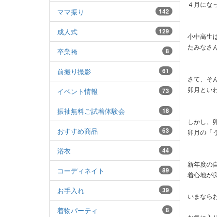
４月にな
ママ振り
142
成人式
129
小中高生
たみなさ
卒業袴
8
前撮り撮影
61
さて、そ
卯月とい
イベント情報
73
振袖無料ご試着体験会
18
しかし、
おすすめ商品
63
卯月の「
浴衣
44
新年度の
コーディネイト
89
着心地が
お手入れ
39
いまなら
着物パーティ
8