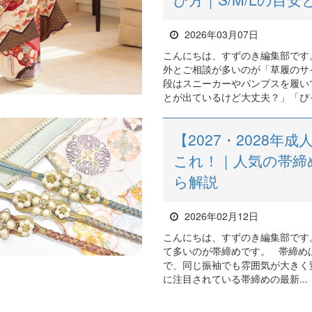
2026年03月07日
こんにちは、すずのき編集部です
外とご相談が多いのが「草履のサ
段はスニーカーやパンプスを履い
とが出ているけど大丈夫？」「ぴっ
【2027・2028
これ！｜人気の帯締
ら解説
2026年02月12日
こんにちは、すずのき編集部です
て多いのが帯締めです。 帯締めは
で、同じ振袖でも雰囲気が大きく変
に注目されている帯締めの最新...