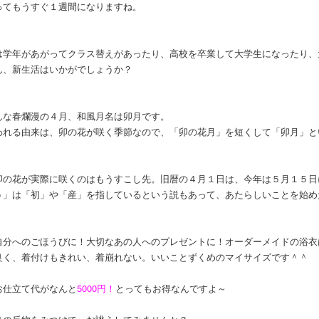
ってもうすぐ１週間になりますね。
は学年があがってクラス替えがあったり、高校を卒業して大学生になったり、
ん、新生活はいかがでしょうか？
んな春爛漫の４月、和風月名は卯月です。
われる由来は、卯の花が咲く季節なので、「卯の花月」を短くして「卯月」と
卯の花が実際に咲くのはもうすこし先。旧暦の４月１日は、今年は５月１５日
う」は「初」や「産」を指しているという説もあって、あたらしいことを始め
自分へのごほうびに！大切なあの人へのプレゼントに！オーダーメイドの浴衣
良く、着付けもきれい、着崩れない。いいことずくめのマイサイズです＾＾
お仕立て代がなんと
5000円！
とってもお得なんですよ～