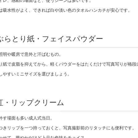
イレ、感動の場面など、使うシーンは多いです。
は吸水性がよく、できれば白や淡い色のタオルハンカチが安心です。
ぶらとり紙・フェイスパウダー
照明や暖房で意外と汗ばむもの。
り紙で皮脂を抑えてから、軽くパウダーをはたくだけで写真写りが格段
しやすいミニサイズを選びましょう。
紅・リップクリーム
外す場面も多い成人式当日。
つきリップを一つ持っておくと、写真撮影前のリタッチにも便利です。
わせて、華やかだけど上品な色味をチョイス。