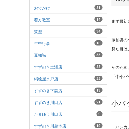
おでかけ
31
着方教室
14
まず最初
髪型
34
振袖姿の
年中行事
16
見た目は
豆知識
55
すずのき土浦店
33
そのため
「
①
小バ
絹絵屋水戸店
22
すずのき下妻店
13
小バ
すずのき川口店
21
たまゆう川口店
9
すずのき川越本店
19
・ハンカ