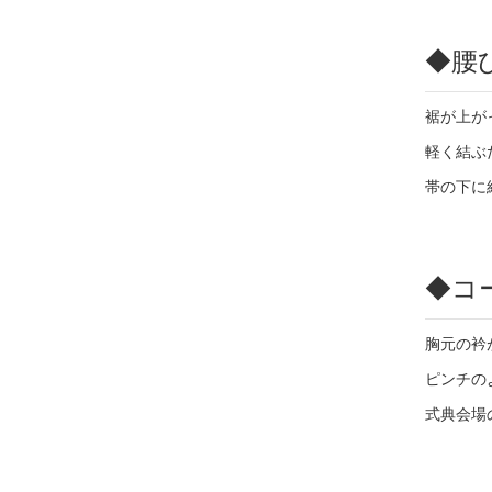
◆
腰
裾が上が
軽く結ぶ
帯の下に
◆
コ
胸元の衿
ピンチの
式典会場