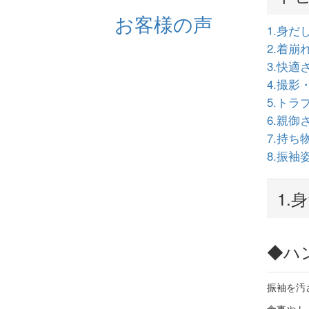
お客様の声
1.身
2.着
3.快
4.撮
5.ト
6.親
7.持
8.
振袖
1.
◆
ハ
振袖を汚