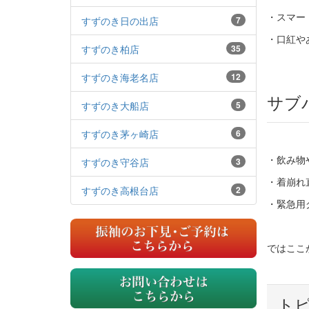
・スマー
すずのき日の出店
7
・口紅や
すずのき柏店
35
すずのき海老名店
12
サブ
すずのき大船店
5
すずのき茅ヶ崎店
6
・飲み物
すずのき守谷店
3
・着崩れ
すずのき高根台店
2
・緊急用
ではここ
ト