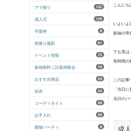
こんにち
ママ振り
142
成人式
129
いよいよ
卒業袴
8
振袖の準
前撮り撮影
61
でも実は
イベント情報
73
長時間の
振袖無料ご試着体験会
18
おすすめ商品
63
この記事
「当日に
浴衣
44
当日のバ
コーディネイト
89
お手入れ
39
成
着物パーティ
8