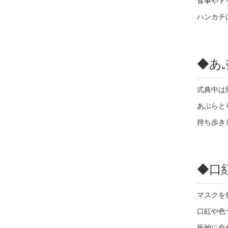
食事やト
ハンカチ
◆
あ
式典中は
あぶらと
持ち歩き
◆
口
マスクを
口紅や色
振袖に合