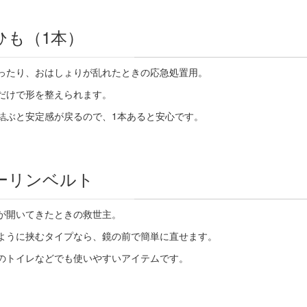
ひも（
1
本）
ったり、おはしょりが乱れたときの応急処置用。
だけで形を整えられます。
結ぶと安定感が戻るので、
1
本あると安心です。
ーリンベルト
が開いてきたときの救世主。
ように挟むタイプなら、鏡の前で簡単に直せます。
のトイレなどでも使いやすいアイテムです。