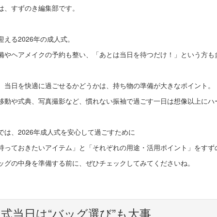
は、すずのき編集部です。
迎える
2026
年の成人式。
備やヘアメイクの予約も整い、「あとは当日を待つだけ！」という方も
、当日を快適に過ごせるかどうかは、持ち物の準備が大きなポイント。
移動や式典、写真撮影など、慣れない振袖で過ごす一日は想像以上にハ
では、
2026
年成人式を安心して過ごすために
持っておきたいアイテム」と「それぞれの用途・活用ポイント」をすず
ッグの中身を準備する前に、ぜひチェックしてみてくださいね。
人式当日は
“
バッグ選び
”
も大事