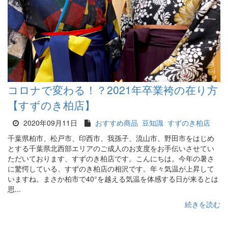
コロナで変わる！？2021年卒業袴の在り方
【すずのき柏店】
2020年09月11日
おすすめ商品
豆知識
すずのき柏店
千葉県柏市、松戸市、印西市、我孫子、流山市、野田市をはじめ
とする千葉県北西部エリアのご成人のお支度をお手伝いさせてい
ただいております、すずのき柏店です。こんにちは。今年の暑さ
に驚愕している、すずのき柏店の相沢です。年々気温が上昇して
いますね。まさか柏市で40°を越える気温を体感する日が来るとは
思...
続きを読む