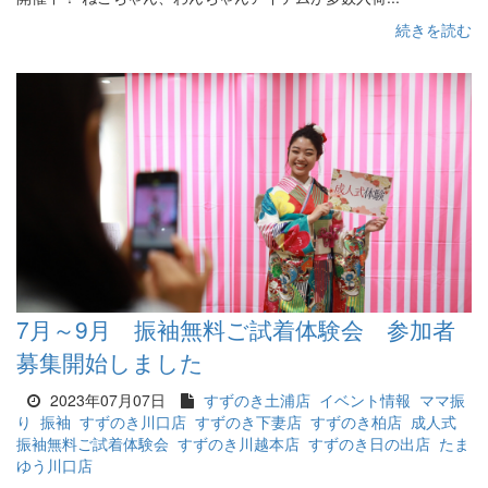
続きを読む
7月～9月 振袖無料ご試着体験会 参加者
募集開始しました
2023年07月07日
すずのき土浦店
イベント情報
ママ振
り
振袖
すずのき川口店
すずのき下妻店
すずのき柏店
成人式
振袖無料ご試着体験会
すずのき川越本店
すずのき日の出店
たま
ゆう川口店