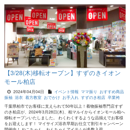
【3/28(木)移転オープン】すずのきイオン
モール柏店
2024年04月04日
イベント情報
ママ振り
おすすめ商品
振袖
浴衣
着方教室
おでかけ
お手入れ
すずのき柏店
卒業袴
千葉県柏市でお客様に支えられて50年以上！着物振袖専門店すず
のき柏店が、2024年3月28日(木)、柏マルイからイオンモール柏へ
移転オープンいたしました。 わくわくするような品揃えでお客様
をお迎えします！ マイサイズ浴衣早期お仕立て割引キャンペーン
開催中！ ねこちゃん、わんちゃんアイテムが多数入荷...