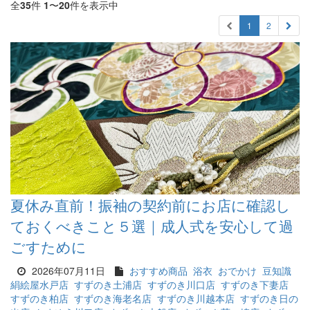
全
35
件
1
〜
20
件を表示中
1
2
夏休み直前！振袖の契約前にお店に確認し
ておくべきこと５選｜成人式を安心して過
ごすために
2026年07月11日
おすすめ商品
浴衣
おでかけ
豆知識
絹絵屋水戸店
すずのき土浦店
すずのき川口店
すずのき下妻店
すずのき柏店
すずのき海老名店
すずのき川越本店
すずのき日の