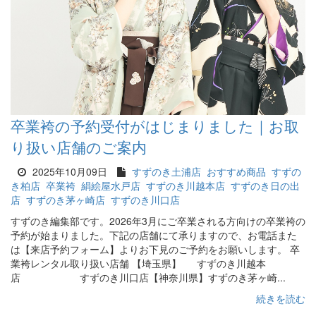
卒業袴の予約受付がはじまりました｜お取
り扱い店舗のご案内
2025年10月09日
すずのき土浦店
おすすめ商品
すずの
き柏店
卒業袴
絹絵屋水戸店
すずのき川越本店
すずのき日の出
店
すずのき茅ヶ崎店
すずのき川口店
すずのき編集部です。2026年3月にご卒業される方向けの卒業袴の
予約が始まりました。下記の店舗にて承りますので、お電話また
は【来店予約フォーム】よりお下見のご予約をお願いします。 卒
業袴レンタル取り扱い店舗 【埼玉県】 すずのき川越本
店 すずのき川口店【神奈川県】すずのき茅ヶ崎...
続きを読む