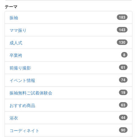
テーマ
振袖
183
ママ振り
143
成人式
130
卒業袴
8
前撮り撮影
61
イベント情報
74
振袖無料ご試着体験会
19
おすすめ商品
63
浴衣
44
コーディネイト
90