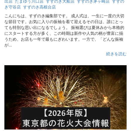
出店
たまゆう川口店
すずのき大船店
すずのき茅ヶ崎店
すずの
き守谷店
すずのき高根台店
こんにちは、すずのき編集部です。 成人式は、一生に一度の大切
な節目です。お気に入りの振袖を着て迎えるその日は、誰にとっ
ても特別な思い出になるでしょう。 振袖選びは夏休みから本格的
にスタートする方が多く、この時期は新作や人気の柄が豊富に揃
うため、お店も一年で最もにぎわいます。一方で、「どんな振袖
が...
続きを読む