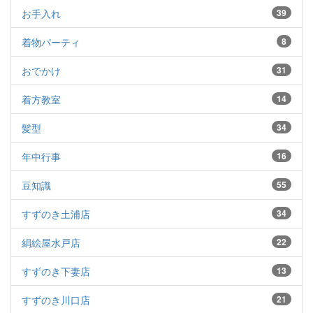
お手入れ
39
着物パーティ
8
おでかけ
31
着方教室
14
髪型
34
年中行事
16
豆知識
55
すずのき土浦店
34
絹絵屋水戸店
22
すずのき下妻店
13
すずのき川口店
21