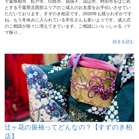
千葉県柏市、松戸市、印西市、我孫子、流山市、野田市をはじめ
とする千葉県北西部エリアのご成人のお支度をお手伝いさせてい
ただいております、すずのき柏店です。2020年も残りわずかです
ね。もう冬休みに入られている学生さんも多いようです。成人式
のご相談が徐々に増えてきています。ご相談にいらっしゃる（マ
マ振り...
続きを読む
辻ヶ花の振袖ってどんなの？【すずのき柏
店】