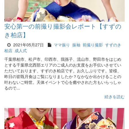
安心第一の前撮り撮影会レポート【すずの
き柏店】
2021年05月27日
ママ振り
振袖
前撮り撮影
すずのき
柏店
成人式
千葉県柏市、松戸市、印西市、我孫子、流山市、野田市をはじめ
とする千葉県北西部エリアのご成人のお支度をお手伝いさせてい
ただいております、すずのき柏店です。お久しぶりです。皆様、
昨日の皆既月食はご覧になりましたか？なかなか出かけることの
叶わないご時世。天体イベントで心を癒やされた方もいらっしゃ
るので...
続きを読む