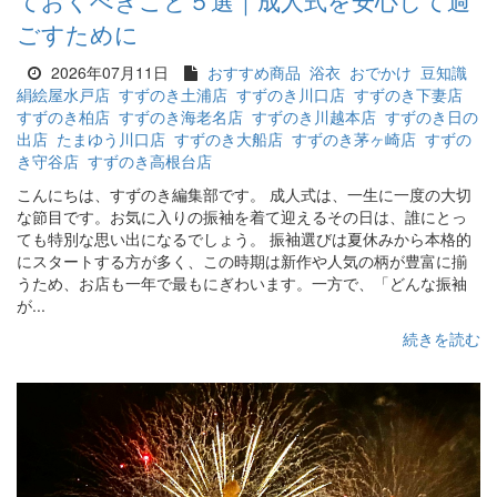
ておくべきこと５選｜成人式を安心して過
ごすために
2026年07月11日
おすすめ商品
浴衣
おでかけ
豆知識
絹絵屋水戸店
すずのき土浦店
すずのき川口店
すずのき下妻店
すずのき柏店
すずのき海老名店
すずのき川越本店
すずのき日の
出店
たまゆう川口店
すずのき大船店
すずのき茅ヶ崎店
すずの
き守谷店
すずのき高根台店
こんにちは、すずのき編集部です。 成人式は、一生に一度の大切
な節目です。お気に入りの振袖を着て迎えるその日は、誰にとっ
ても特別な思い出になるでしょう。 振袖選びは夏休みから本格的
にスタートする方が多く、この時期は新作や人気の柄が豊富に揃
うため、お店も一年で最もにぎわいます。一方で、「どんな振袖
が...
続きを読む