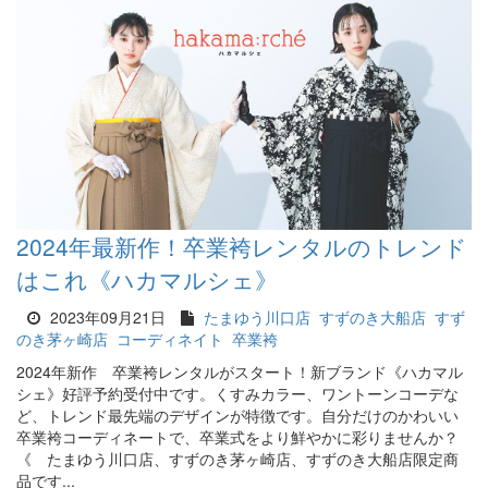
2024年最新作！卒業袴レンタルのトレンド
はこれ《ハカマルシェ》
2023年09月21日
たまゆう川口店
すずのき大船店
すず
のき茅ヶ崎店
コーディネイト
卒業袴
2024年新作 卒業袴レンタルがスタート！新ブランド《ハカマル
シェ》好評予約受付中です。くすみカラー、ワントーンコーデな
ど、トレンド最先端のデザインが特徴です。自分だけのかわいい
卒業袴コーディネートで、卒業式をより鮮やかに彩りませんか？
《 たまゆう川口店、すずのき茅ヶ崎店、すずのき大船店限定商
品です...