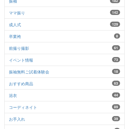
振袖
182
ママ振り
142
成人式
129
卒業袴
8
前撮り撮影
61
イベント情報
73
振袖無料ご試着体験会
18
おすすめ商品
63
浴衣
44
コーディネイト
89
お手入れ
39