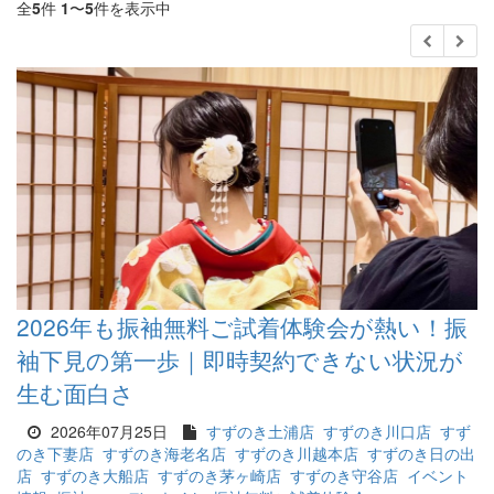
全
5
件
1
〜
5
件を表示中
2026年も振袖無料ご試着体験会が熱い！振
袖下見の第一歩｜即時契約できない状況が
生む面白さ
2026年07月25日
すずのき土浦店
すずのき川口店
すず
のき下妻店
すずのき海老名店
すずのき川越本店
すずのき日の出
店
すずのき大船店
すずのき茅ヶ崎店
すずのき守谷店
イベント