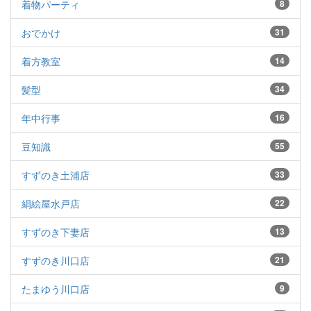
着物パーティ
8
おでかけ
31
着方教室
14
髪型
34
年中行事
16
豆知識
55
すずのき土浦店
33
絹絵屋水戸店
22
すずのき下妻店
13
すずのき川口店
21
たまゆう川口店
9