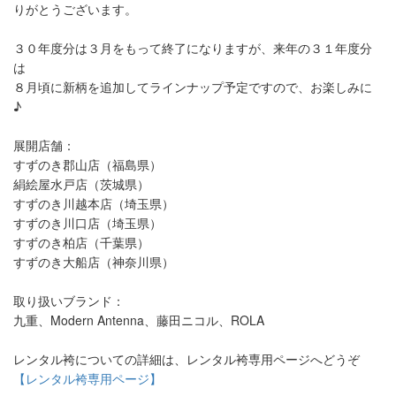
りがとうございます。
３０年度分は３月をもって終了になりますが、来年の３１年度分
は
８月頃に新柄を追加してラインナップ予定ですので、お楽しみに
♪
展開店舗：
すずのき郡山店（福島県）
絹絵屋水戸店（茨城県）
すずのき川越本店（埼玉県）
すずのき川口店（埼玉県）
すずのき柏店（千葉県）
すずのき大船店（神奈川県）
取り扱いブランド：
九重、Modern Antenna、藤田ニコル、ROLA
レンタル袴についての詳細は、レンタル袴専用ページへどうぞ
【レンタル袴専用ページ】