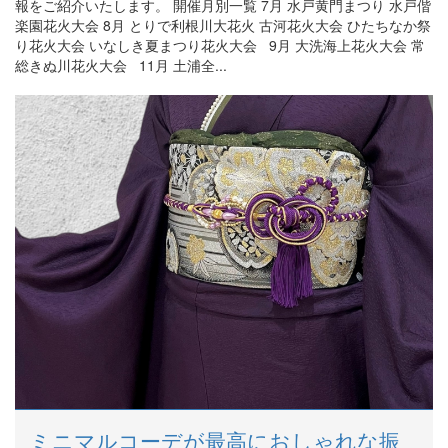
報をご紹介いたします。 開催月別一覧 7月 水戸黄門まつり 水戸偕
楽園花火大会 8月 とりで利根川大花火 古河花火大会 ひたちなか祭
り花火大会 いなしき夏まつり花火大会 9月 大洗海上花火大会 常
総きぬ川花火大会 11月 土浦全...
ミニマルコーデが最高におしゃれな振