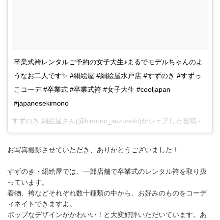
卒業式袴レンタルご予約の女子大生♪まるでモデルちゃんのよ
うなお二人です✨ #絹絵屋 #絹絵屋水戸店 #すずのき #すずっ
こコーデ #卒業式 #卒業式袴 #女子大生 #cooljapan
#japanesekimono
すずのき 絹絵屋
さん(@kimono_suzunoki)がシェアした投稿 -
12月 
お写真撮影させていただき、ありがとうございました！
すずのき・絹絵屋では、一部店舗で卒業式のレンタル袴を取り扱
っています。
着物、袴などそれぞれ数十種類の中から、お好みのものをコーデ
ィネイトできますよ。
ポップなデザインがかわいい！と大変好評いただいています。あ