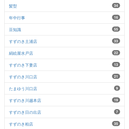
髪型
34
年中行事
16
豆知識
55
すずのき土浦店
33
絹絵屋水戸店
22
すずのき下妻店
13
すずのき川口店
21
たまゆう川口店
9
すずのき川越本店
19
すずのき日の出店
7
すずのき柏店
35