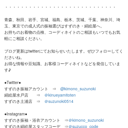
・・・・・・・・・・・・・・・・・・・・・・・・・・・・
青森、秋田、岩手、宮城、福島、栃木、茨城、千葉、神奈川、埼
玉、東京での成人式の振袖選びはすずのき・絹絵屋へ。
お持ちのお着物の点検、コーディネイトのご相談もいつでもお気
軽にご相談ください。
ブログ更新はtwitterにてお知らせいたします。ぜひフォローしてく
ださいね。
お得な情報や豆知識、お客様コーディネイトなどを発信していま
す♪
●Twitter●
すずのき振袖アカウント ⇒
@kimono_suzunoki
絹絵屋水戸店 ⇒
＠
kinueyamitoten
すずのき土浦店 ⇒
＠
suzunoki0514
●Instagram●
すずのき振袖・浴衣アカウント ⇒
＠
kimono_suzunoki
すずのき絹絵屋スタッフコーデ ⇒
＠
suzucco_code