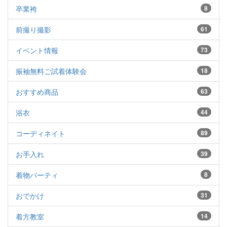
卒業袴
8
前撮り撮影
61
イベント情報
73
振袖無料ご試着体験会
18
おすすめ商品
63
浴衣
44
コーディネイト
89
お手入れ
39
着物パーティ
8
おでかけ
31
着方教室
14