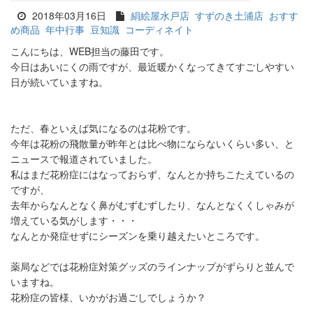
2018年03月16日
絹絵屋水戸店
すずのき土浦店
おすす
め商品
年中行事
豆知識
コーディネイト
こんにちは、WEB担当の藤田です。
今日はあいにくの雨ですが、最近暖かくなってきてすごしやすい
日が続いていますね。
ただ、春といえば気になるのは花粉です。
今年は花粉の飛散量が昨年とは比べ物にならないくらい多い、と
ニュースで報道されていました。
私はまだ花粉症にはなっておらず、なんとか持ちこたえているの
ですが、
去年からなんとなく鼻がむずむずしたり、なんとなくくしゃみが
増えている気がします・・・
なんとか発症せずにシーズンを乗り越えたいところです。
薬局などでは花粉症対策グッズのラインナップがずらりと並んで
いますね。
花粉症の皆様、いかがお過ごしでしょうか？