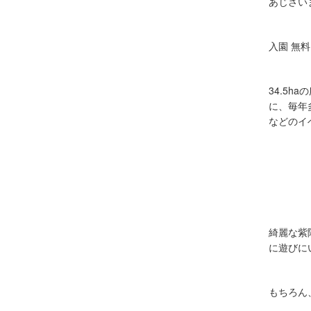
あじさい
入園
無料
34.5ha
の
に、毎年
などのイ
綺麗な紫
に遊びに
もちろん