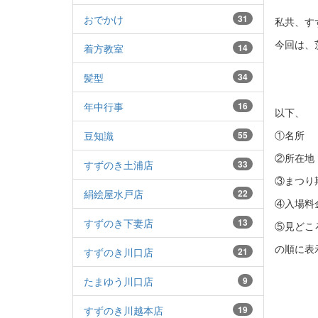
おでかけ
31
私共、す
今回は、
着方教室
14
髪型
34
年中行事
16
以下、
①名所
豆知識
55
②所在地
すずのき土浦店
33
③まつり
絹絵屋水戸店
22
④入場料
すずのき下妻店
13
⑤見どこ
の順に表
すずのき川口店
21
たまゆう川口店
9
すずのき川越本店
19