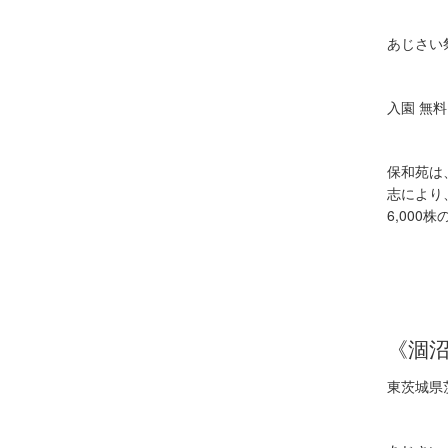
あじさい
入園
無料
保和苑は
志により
6
,
000
株
《涸
東茨城県