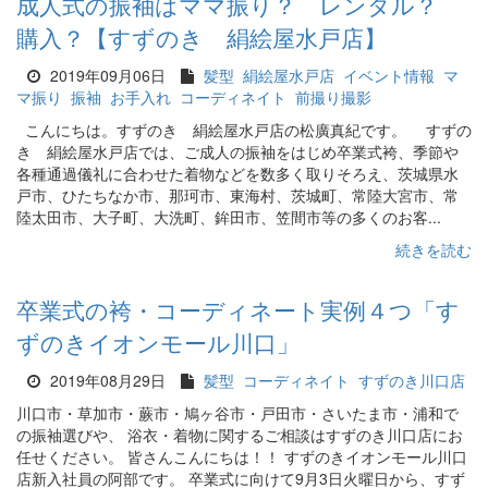
成人式の振袖はママ振り？ レンタル？
購入？【すずのき 絹絵屋水戸店】
2019年09月06日
髪型
絹絵屋水戸店
イベント情報
マ
マ振り
振袖
お手入れ
コーディネイト
前撮り撮影
こんにちは。すずのき 絹絵屋水戸店の松廣真紀です。 すずの
き 絹絵屋水戸店では、ご成人の振袖をはじめ卒業式袴、季節や
各種通過儀礼に合わせた着物などを数多く取りそろえ、茨城県水
戸市、ひたちなか市、那珂市、東海村、茨城町、常陸大宮市、常
陸太田市、大子町、大洗町、鉾田市、笠間市等の多くのお客...
続きを読む
卒業式の袴・コーディネート実例４つ「す
ずのきイオンモール川口」
2019年08月29日
髪型
コーディネイト
すずのき川口店
川口市・草加市・蕨市・鳩ヶ谷市・戸田市・さいたま市・浦和で
の振袖選びや、 浴衣・着物に関するご相談はすずのき川口店にお
任せください。 皆さんこんにちは！！ すずのきイオンモール川口
店新入社員の阿部です。 卒業式に向けて9月3日火曜日から、すず