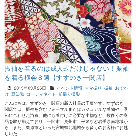
振袖を着るのは成人式だけじゃない！振袖
を着る機会８選【すずのき一関店】
2019年09月26日
イベント情報
ママ振り
振袖
おでか
け
豆知識
コーディネイト
前撮り撮影
こんにちは。すずのき一関店の新入社員の千葉です。すずのき一
関店では、振袖を含むフォーマルまたはカジュアルな着物や、季
節に合わせた浴衣、他にも着付けに必要な小物など、数多くの商
品を取り揃えており、一関市、奥州市、平泉など岩手県南地域か
ら、また、栗原市といった宮城県北地域から多くのお客様にお越
しいた...