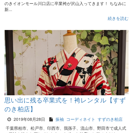
のきイオンモール川口店に卒業袴が沢山入ってきます！ ちなみに
新...
続きを読む
思い出に残る卒業式を！袴レンタル【すず
のき柏店】
2019年08月28日
振袖
コーディネイト
すずのき柏店
千葉県柏市、松戸市、印西市、我孫子、流山市、野田市で成人式