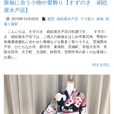
振袖に合う小物や髪飾り【すずのき 絹絵
屋水戸店】
2019年10月02日
髪型
絹絵屋水戸店
ママ振り
振袖
前
撮り撮影
こんにちは。すずのき 絹絵屋水戸店の松廣です。 すずの
き 絹絵屋水戸店では、ご成人の振袖をはじめ卒業式袴、季節や
各種通過儀礼に合わせた着物などを数多く取りそろえ、茨城県水
戸市、ひたちなか市、那珂市、東海村、茨城町、常陸大宮市、常
陸太田市、大子町、大洗町、鉾田市、笠間市等の多くのお客様に
お越し...
続きを読む