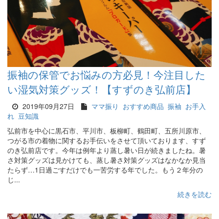
振袖の保管でお悩みの方必見！今注目した
い湿気対策グッズ！【すずのき弘前店】
2019年09月27日
ママ振り
おすすめ商品
振袖
お手入
れ
豆知識
弘前市を中心に黒石市、平川市、板柳町、鶴田町、五所川原市、
つがる市の着物に関するお手伝いをさせて頂いております、すず
のき弘前店です。今年は例年より蒸し暑い日が続きましたね。暑
さ対策グッズは見かけても、蒸し暑さ対策グッズはなかなか見当
たらず…1日過ごすだけでも一苦労する年でした。もう２年分の
じ...
続きを読む