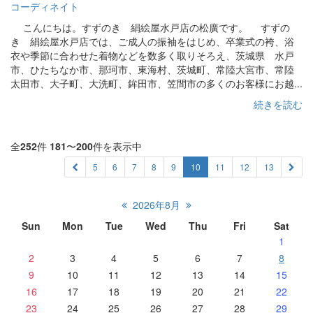
コーディネイト
こんにちは。すずのき 絹絵屋水戸店の松廣です。 すずの
き 絹絵屋水戸店では、ご成人の振袖をはじめ、卒業式の袴、浴
衣や季節に合わせた着物などを数多く取りそろえ、茨城県 水戸
市、ひたちなか市、那珂市、東海村、茨城町、常陸大宮市、常陸
太田市、大子町、大洗町、鉾田市、笠間市の多くのお客様にお越...
続きを読む
全
252
件
181
〜
200
件を表示中
5
6
7
8
9
10
11
12
13
2026年8月
Sun
Mon
Tue
Wed
Thu
Fri
Sat
1
2
3
4
5
6
7
8
9
10
11
12
13
14
15
16
17
18
19
20
21
22
23
24
25
26
27
28
29