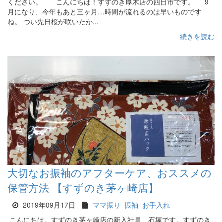
ください。 こんにちは！すずのき厚木店の四日市です。 9
月になり、今年もあと三ヶ月…時間が流れるのは早いものです
ね。 つい先日桜が咲いたか...
続きを読む
大切なお振袖のアフターケア、おススメの
保管方法 【すずのき茅ヶ崎店】
2019年09月17日
ママ振り
振袖
お手入れ
こんにちは。すずのき茅ヶ崎店の新入社員、石塚です。すずのき