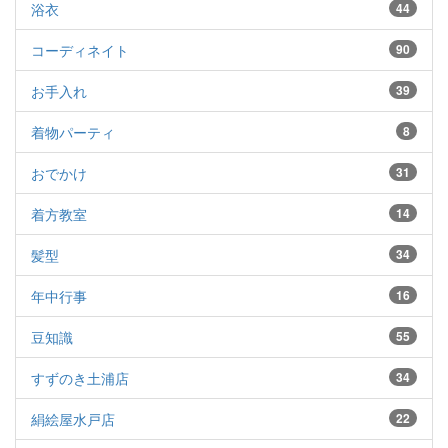
浴衣
44
コーディネイト
90
お手入れ
39
着物パーティ
8
おでかけ
31
着方教室
14
髪型
34
年中行事
16
豆知識
55
すずのき土浦店
34
絹絵屋水戸店
22