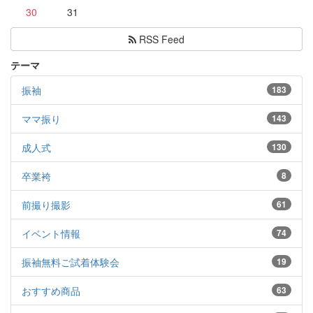
30
31
RSS Feed
テーマ
振袖
183
ママ振り
143
成人式
130
卒業袴
8
前撮り撮影
61
イベント情報
74
振袖無料ご試着体験会
19
おすすめ商品
63