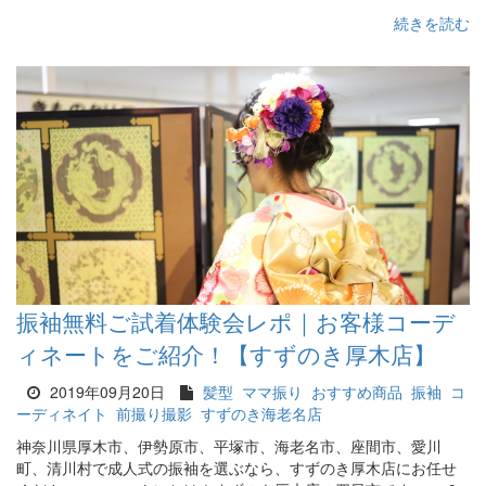
続きを読む
振袖無料ご試着体験会レポ｜お客様コーデ
ィネートをご紹介！【すずのき厚木店】
2019年09月20日
髪型
ママ振り
おすすめ商品
振袖
コ
ーディネイト
前撮り撮影
すずのき海老名店
神奈川県厚木市、伊勢原市、平塚市、海老名市、座間市、愛川
町、清川村で成人式の振袖を選ぶなら、すずのき厚木店にお任せ