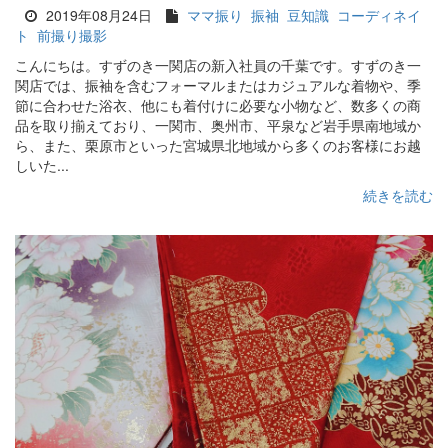
2019年08月24日
ママ振り
振袖
豆知識
コーディネイ
ト
前撮り撮影
こんにちは。すずのき一関店の新入社員の千葉です。すずのき一
関店では、振袖を含むフォーマルまたはカジュアルな着物や、季
節に合わせた浴衣、他にも着付けに必要な小物など、数多くの商
品を取り揃えており、一関市、奥州市、平泉など岩手県南地域か
ら、また、栗原市といった宮城県北地域から多くのお客様にお越
しいた...
続きを読む