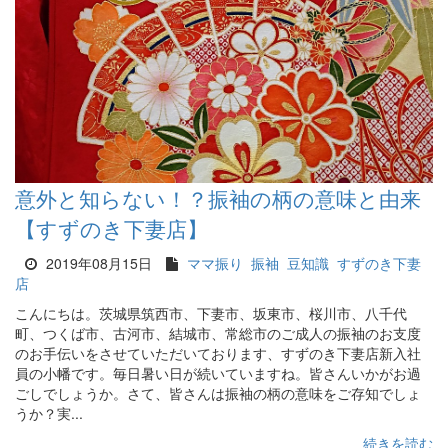
意外と知らない！？振袖の柄の意味と由来
【すずのき下妻店】
2019年08月15日
ママ振り
振袖
豆知識
すずのき下妻
店
こんにちは。茨城県筑西市、下妻市、坂東市、桜川市、八千代
町、つくば市、古河市、結城市、常総市のご成人の振袖のお支度
のお手伝いをさせていただいております、すずのき下妻店新入社
員の小幡です。毎日暑い日が続いていますね。皆さんいかがお過
ごしでしょうか。さて、皆さんは振袖の柄の意味をご存知でしょ
うか？実...
続きを読む