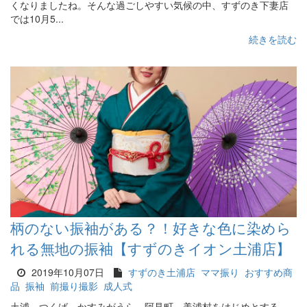
くなりましたね。そんな過ごしやすい気候の中、すずのき下妻店
では10月5...
続きを読む
柄のない振袖がある？！好きな色に染めら
れる無地の振袖【すずのきイオン土浦店】
2019年10月07日
すずのき土浦店
ママ振り
おすすめ商
品
振袖
前撮り撮影
成人式
土浦、つくば、かすみがうら、阿見町、美浦村をはじめとする、