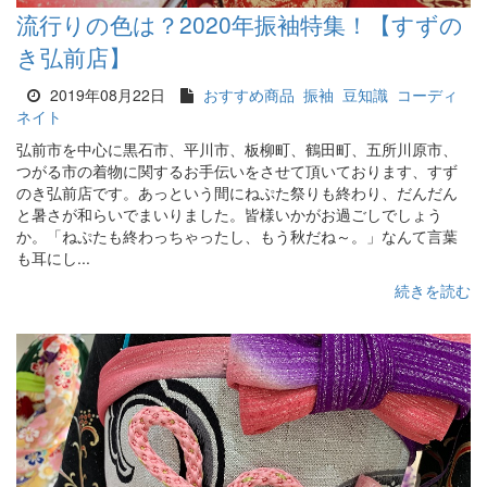
流行りの色は？2020年振袖特集！【すずの
き弘前店】
2019年08月22日
おすすめ商品
振袖
豆知識
コーディ
ネイト
弘前市を中心に黒石市、平川市、板柳町、鶴田町、五所川原市、
つがる市の着物に関するお手伝いをさせて頂いております、すず
のき弘前店です。あっという間にねぷた祭りも終わり、だんだん
と暑さが和らいでまいりました。皆様いかがお過ごしでしょう
か。「ねぷたも終わっちゃったし、もう秋だね～。」なんて言葉
も耳にし...
続きを読む