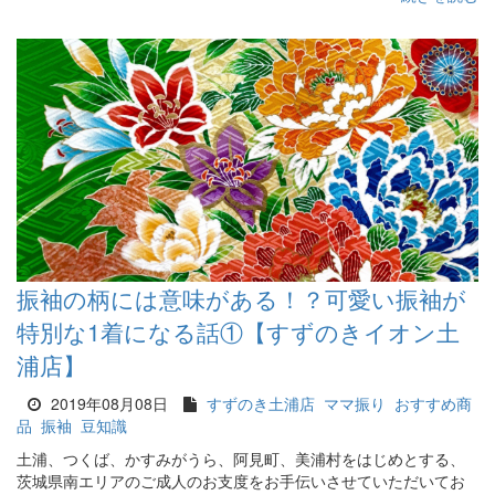
振袖の柄には意味がある！？可愛い振袖が
特別な1着になる話①【すずのきイオン土
浦店】
2019年08月08日
すずのき土浦店
ママ振り
おすすめ商
品
振袖
豆知識
土浦、つくば、かすみがうら、阿見町、美浦村をはじめとする、
茨城県南エリアのご成人のお支度をお手伝いさせていただいてお