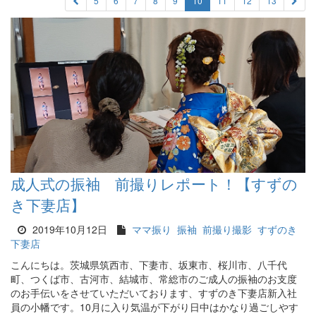
5
6
7
8
9
10
11
12
13
成人式の振袖 前撮りレポート！【すずの
き下妻店】
2019年10月12日
ママ振り
振袖
前撮り撮影
すずのき
下妻店
こんにちは。茨城県筑西市、下妻市、坂東市、桜川市、八千代
町、つくば市、古河市、結城市、常総市のご成人の振袖のお支度
のお手伝いをさせていただいております、すずのき下妻店新入社
員の小幡です。10月に入り気温が下がり日中はかなり過ごしやす