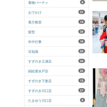
着物パーティ
8
おでかけ
31
着方教室
14
髪型
34
年中行事
16
豆知識
55
すずのき土浦店
34
絹絵屋水戸店
22
すずのき下妻店
13
すずのき川口店
21
たまゆう川口店
9