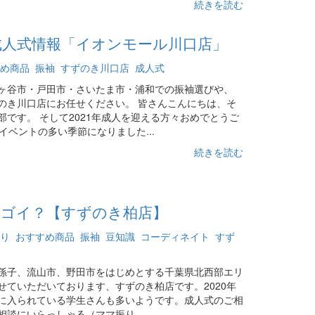
続きを読む
年成人式情報「イオンモール川口店」
め商品
振袖
すずのき川口店
成人式
ヶ谷市・戸田市・さいたま市・浦和での振袖選びや、
のき川口店にお任せください。 皆さんこんにちは、そ
です。 そして2021年成人を迎える方々おめでとうご
イベントの多い季節になりました...
続きを読む
スゴイ？【すずのき柏店】
り
おすすめ商品
振袖
豆知識
コーディネイト
すず
孫子、流山市、野田市をはじめとする千葉県北西部エリ
せていただいております、すずのき柏店です。2020年
に入られている学生さんも多いようです。成人式のご相
談にいらっしゃる（ママ振り...