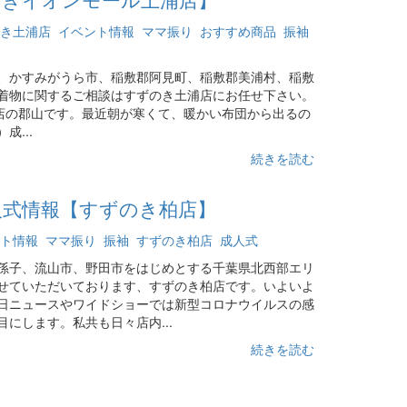
き土浦店
イベント情報
ママ振り
おすすめ商品
振袖
、かすみがうら市、稲敷郡阿見町、稲敷郡美浦村、稲敷
着物に関するご相談はすずのき土浦店にお任せ下さい。
郡山です。最近朝が寒くて、暖かい布団から出るの
...
続きを読む
成人式情報【すずのき柏店】
ト情報
ママ振り
振袖
すずのき柏店
成人式
孫子、流山市、野田市をはじめとする千葉県北西部エリ
せていただいております、すずのき柏店です。いよいよ
日ニュースやワイドショーでは新型コロナウイルスの感
にします。私共も日々店内...
続きを読む