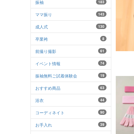
振袖
183
ママ振り
143
成人式
130
卒業袴
8
前撮り撮影
61
イベント情報
74
振袖無料ご試着体験会
19
おすすめ商品
63
浴衣
44
コーディネイト
90
お手入れ
39