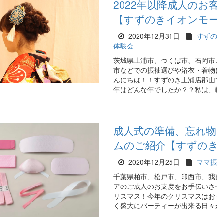
2022年以降成人の
【すずのきイオンモ
2020年12月31日
すずの
体験会
茨城県土浦市、つくば市、石岡市
市などでの振袖選びや浴衣・着物
んにちは！！すずのき土浦店郡山
年はどんな年でしたか？？私は、転
成人式の準備、忘れ
ムのご紹介【すずの
2020年12月25日
ママ振
千葉県柏市、松戸市、印西市、我
アのご成人のお支度をお手伝いさ
リスマス！今年のクリスマスはお
く盛大にパーティーが出来る日々が