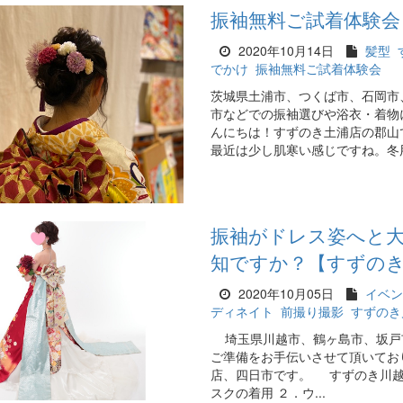
振袖無料ご試着体験会
2020年10月14日
髪型
でかけ
振袖無料ご試着体験会
茨城県土浦市、つくば市、石岡市
市などでの振袖選びや浴衣・着物
んにちは！すずのき土浦店の郡山
最近は少し肌寒い感じですね。冬用
振袖がドレス姿へと
知ですか？【すずの
2020年10月05日
イベン
ディネイト
前撮り撮影
すずのき
埼玉県川越市、鶴ヶ島市、坂戸
ご準備をお手伝いさせて頂いてお
店、四日市です。 すずのき川越
スクの着用 ２．ウ...