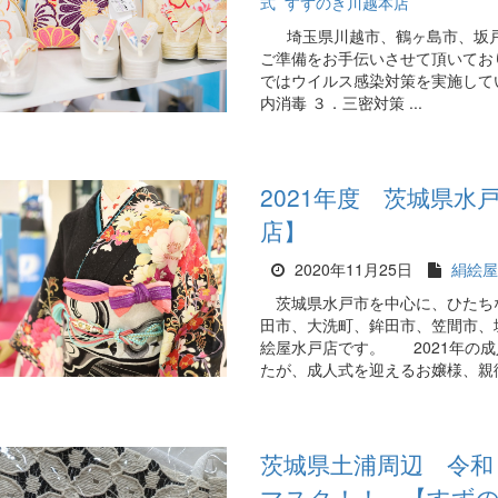
式
すずのき川越本店
埼玉県川越市、鶴ヶ島市、坂戸
ご準備をお手伝いさせて頂いてお
ではウイルス感染対策を実施して
内消毒 ３．三密対策 ...
2021年度 茨城県
店】
2020年11月25日
絹絵屋
茨城県水戸市を中心に、ひたち
田市、大洗町、鉾田市、笠間市、
絵屋水戸店です。 2021年の
たが、成人式を迎えるお嬢様、親御
茨城県土浦周辺 令和
マスク！！ 【すず