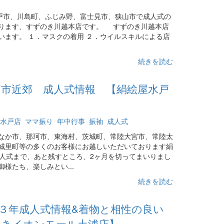
市、川島町、ふじみ野、富士見市、狭山市で成人式の
ります、すずのき川越本店です。 すずのき川越本店
います。 １．マスクの着用 ２．ウイルスキルによる店
続きを読む
水戸市近郊 成人式情報 【絹絵屋水戸
水戸店
ママ振り
年中行事
振袖
成人式
なか市、那珂市、東海村、茨城町、常陸大宮市、常陸太
城里町等の多くのお客様にお越しいただいております絹
成人式まで、あと残すところ、2ヶ月を切ってまいりまし
様たち、楽しみとい...
続きを読む
３年成人式情報&着物と相性の良い
のきイオンモール土浦店】