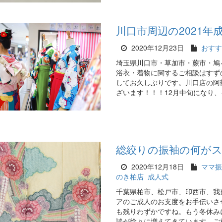
川口市周辺の2021
2020年12月23日
おすす
埼玉県川口市・草加市・蕨市・鳩
浴衣・着物に関するご相談はすず
してお久しぶりです。川口店の阿部
ざいます！！！12月中旬になり、
総絞りの振袖の何が
2020年12月18日
ママ振
のき柏店
成人式
千葉県柏市、松戸市、印西市、我
アのご成人のお支度をお手伝いさ
も残りわずかですね。もう冬休み
談が徐々に増えてきています。ご相