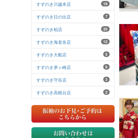
すずのき川越本店
19
すずのき日の出店
7
すずのき柏店
35
すずのき海老名店
12
すずのき大船店
5
すずのき茅ヶ崎店
6
すずのき守谷店
3
すずのき高根台店
2