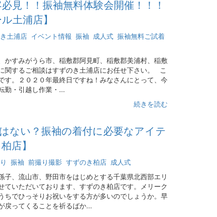
お客必見！！振袖無料体験会開催！！！
ール土浦店】
き土浦店
イベント情報
振袖
成人式
振袖無料ご試着
、かすみがうら市、稲敷郡阿見町、稲敷郡美浦村、稲敷
に関するご相談はすずのき土浦店にお任せ下さい。 こ
です。２０２０年最終日ですね！みなさんにとって、今
勤・引越し作業・...
続きを読む
物はない？振袖の着付に必要なアイテ
き柏店】
り
振袖
前撮り撮影
すずのき柏店
成人式
孫子、流山市、野田市をはじめとする千葉県北西部エリ
せていただいております、すずのき柏店です。メリーク
うちでひっそりお祝いをする方が多いのでしょうか。早
戻ってくることを祈るばか...