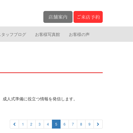
スタッフブログ
お客様写真館
お客様の声
。成人式準備に役立つ情報を発信します。
1
2
3
4
5
6
7
8
9