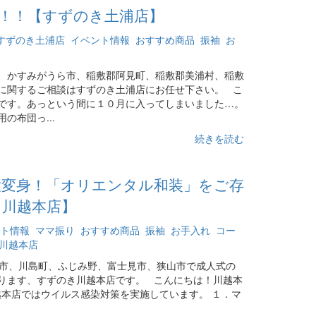
！！【すずのき土浦店】
すずのき土浦店
イベント情報
おすすめ商品
振袖
お
、かすみがうら市、稲敷郡阿見町、稲敷郡美浦村、稲敷
に関するご相談はすずのき土浦店にお任せ下さい。 こ
です。あっという間に１０月に入ってしまいました…。
の布団っ...
続きを読む
大変身！「オリエンタル和装」をご存
き川越本店】
ト情報
ママ振り
おすすめ商品
振袖
お手入れ
コー
川越本店
市、川島町、ふじみ野、富士見市、狭山市で成人式の
ります、すずのき川越本店です。 こんにちは！川越本
本店ではウイルス感染対策を実施しています。 １．マ