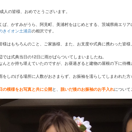
年ご成人の皆様、おめでとうございます。
くば、かすみがうら、阿見町、美浦村をはじめとする、茨城県南エリア
のきイオン土浦店
の相沢です。
皆様はもちろんのこと、ご家族様、また、お支度や式典に携わった皆様
辺では式典当日の12日に雨がぱらついてしまいましたね。
なんとか持ち堪えていたのですが、お昼過ぎると建物の屋根の下に待機
雨をしのげる場所に人数がおさまらず、お振袖を濡らしてしまわれた方
日の模様をお写真と共に公開
と、
脱いだ後のお振袖のお手入れ
について