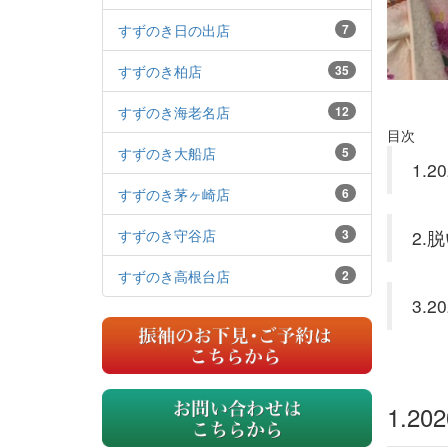
すずのき日の出店
7
すずのき柏店
35
すずのき海老名店
12
目次
すずのき大船店
5
1.
すずのき茅ヶ崎店
6
すずのき守谷店
3
2.
すずのき高根台店
2
3.
1.2