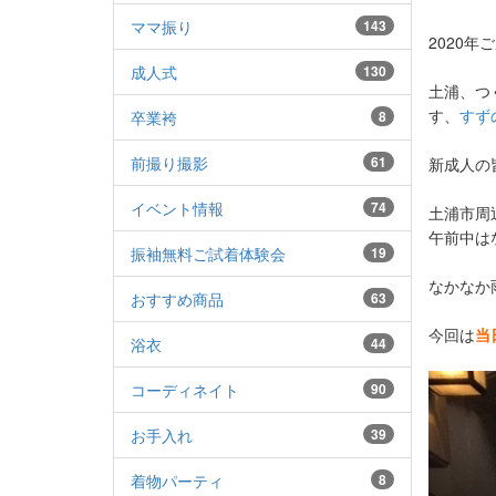
ママ振り
143
2020
成人式
130
土浦、つ
す、
すず
卒業袴
8
前撮り撮影
61
新成人の
イベント情報
74
土浦市周
午前中は
振袖無料ご試着体験会
19
なかなか
おすすめ商品
63
今回は
当
浴衣
44
コーディネイト
90
お手入れ
39
着物パーティ
8