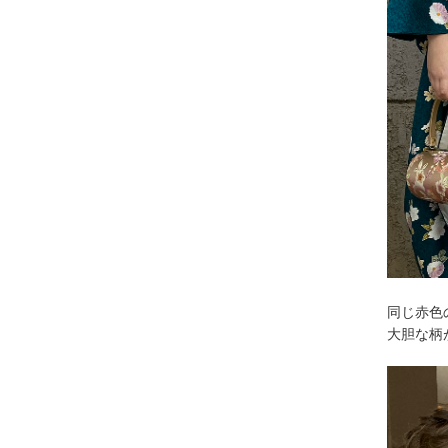
同じ赤色
大胆な柄