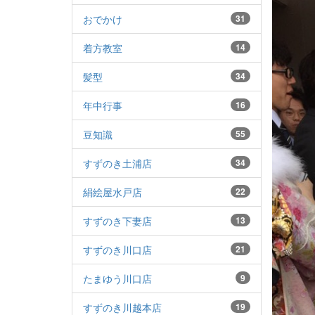
おでかけ
31
着方教室
14
髪型
34
年中行事
16
豆知識
55
すずのき土浦店
34
絹絵屋水戸店
22
すずのき下妻店
13
すずのき川口店
21
たまゆう川口店
9
すずのき川越本店
19