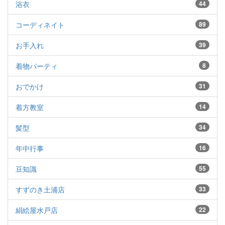
浴衣
44
コーディネイト
89
お手入れ
39
着物パーティ
8
おでかけ
31
着方教室
14
髪型
34
年中行事
16
豆知識
55
すずのき土浦店
33
絹絵屋水戸店
22