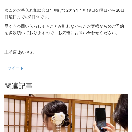
次回のお手入れ相談会は年明けて
2019
年
1
月
18
日金曜日から
20
日
日曜日までの
3
日間です。
早くも今回いらっしゃることが叶わなかったお客様からのご予約
を多数頂いておりますので、お気軽にお問い合わせください。
土浦店 あいざわ
ツイート
関連記事