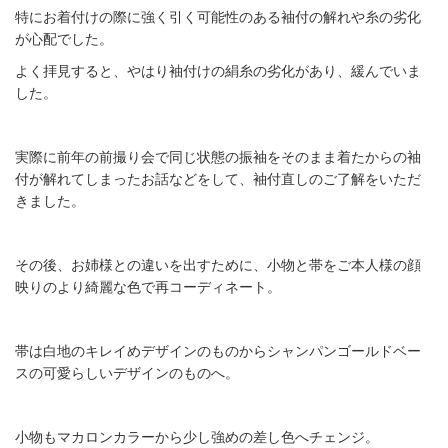
特にお着付けの際に強く引く可能性のある袖付の解れや糸の劣化
が心配でした。
よく拝見すると、やはり袖付けの絹糸の劣化があり、緩んでいま
した。
実際に前年の前撮り会で同じ状態の振袖をそのまま着たからの袖
付が解れてしまったお話などをして、袖付直しのご了解をいただ
きました。
その後、お姉様との違いを出すために、小物と帯をご本人様の顔
映りのより綺麗な色で再コーディネート。
帯は白地のキレイめデザインのものからシャンパンゴールドベー
スの可愛らしいデザインのものへ。
小物もマカロンカラーから少し強めの差し色へチェンジ。