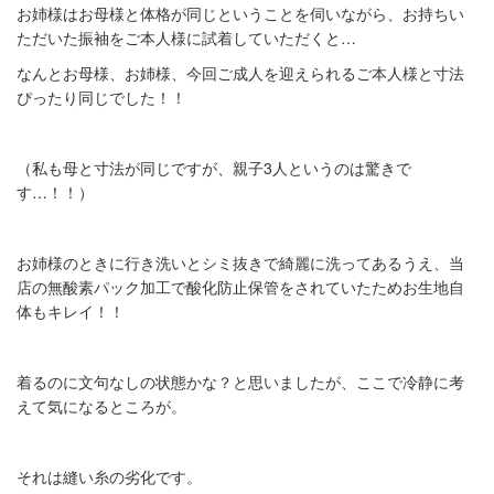
お姉様はお母様と体格が同じということを伺いながら、お持ちい
ただいた振袖をご本人様に試着していただくと
…
なんとお母様、お姉様、今回ご成人を迎えられるご本人様と寸法
ぴったり同じでした！！
（私も母と寸法が同じですが、親子
3
人というのは驚きで
す
…
！！）
お姉様のときに行き洗いとシミ抜きで綺麗に洗ってあるうえ、当
店の無酸素パック加工で酸化防止保管をされていたためお生地自
体もキレイ！！
着るのに文句なしの状態かな？と思いましたが、ここで冷静に考
えて気になるところが。
それは縫い糸の劣化です。