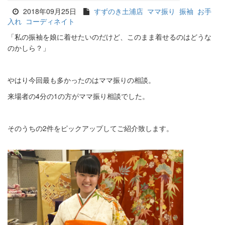
2018年09月25日
すずのき土浦店
ママ振り
振袖
お手
入れ
コーディネイト
「私の振袖を娘に着せたいのだけど、このまま着せるのはどうな
のかしら？」
やはり今回最も多かったのはママ振りの相談。
来場者の
4
分の
1
の方がママ振り相談でした。
そのうちの
2
件をピックアップしてご紹介致します。