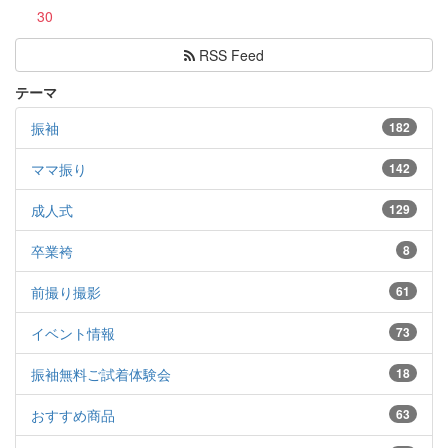
30
RSS Feed
テーマ
振袖
182
ママ振り
142
成人式
129
卒業袴
8
前撮り撮影
61
イベント情報
73
振袖無料ご試着体験会
18
おすすめ商品
63