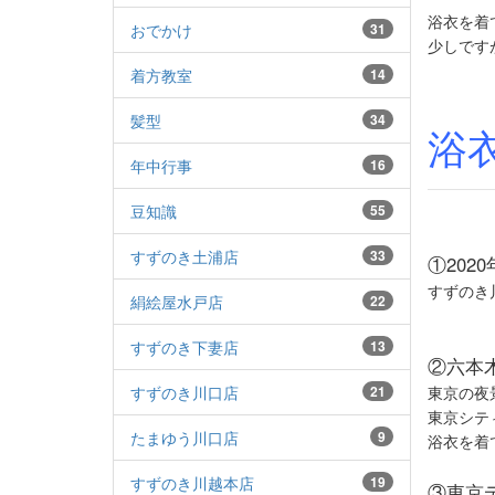
浴衣を着
おでかけ
31
少しです
着方教室
14
髪型
34
浴
年中行事
16
豆知識
55
すずのき土浦店
33
①202
すずのき
絹絵屋水戸店
22
すずのき下妻店
13
②六本
すずのき川口店
21
東京の夜
東京シテ
たまゆう川口店
9
浴衣を着
すずのき川越本店
19
③東京