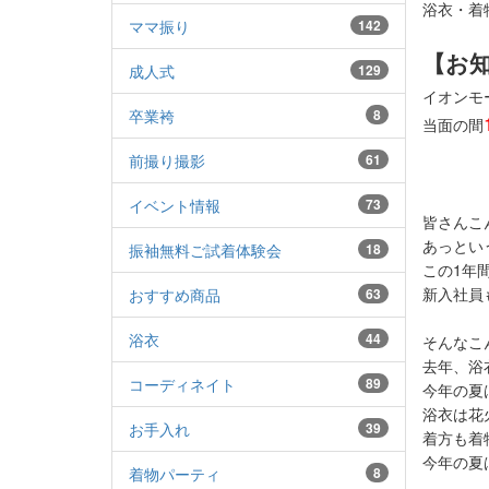
浴衣・着
ママ振り
142
【お
成人式
129
イオンモ
卒業袴
8
当面の間
前撮り撮影
61
イベント情報
73
皆さんこ
あっとい
振袖無料ご試着体験会
18
この1年
新入社員
おすすめ商品
63
浴衣
44
そんなこ
去年、浴
コーディネイト
89
今年の夏
浴衣は花
お手入れ
39
着方も着
今年の夏
着物パーティ
8