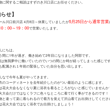
物に関するご相談はすずのき川口店にお任せください。
知らせ】
5月25日から通常営業
ール川口前川店 4月8日～休業していましたが
10：00～19：00
で営業いたします。
んにちは。
う間に1年が過ぎ、働き始めて2年目になりました阿部です。
間は無我夢中に働いていたのでいつの間にか時が経ってしまった感じで
も配属され１年前の緊張していた自分を思い出します。
んなで今年も夏がやってきます。
衣のコーディネートを去年紹介したのがつい最近のように感じます。
は花火大会もなくなり夏に浴衣を着るところがないと感じていませんか
火大会だけではなくラフに色々なところに着て行く事ができるのです！
物と違って楽に着られるので着方を覚えて沢山着てお出掛けしてくださ
は花火大会ではなく浴衣でお出掛けしましょう！