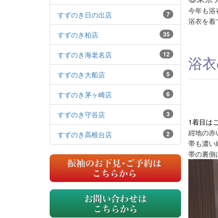
今年も浴
すずのき日の出店
7
浴衣を着
すずのき柏店
35
すずのき海老名店
12
浴衣
すずのき大船店
5
すずのき茅ヶ崎店
6
すずのき守谷店
3
1着目は
紺地の赤
すずのき高根台店
2
帯も濃い
帯の裏側