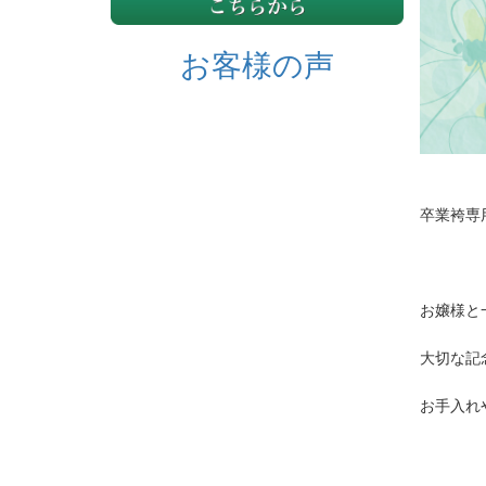
お客様の声
卒業袴専
お嬢様と
大切な記
お手入れ