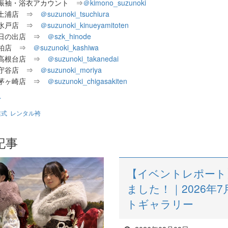
振袖・浴衣アカウント ⇒
＠
kimono_suzunoki
き土浦店 ⇒
＠suzunoki_tsuchiura
き水戸店 ⇒
＠suzunoki_kinueyamitoten
き日の出店 ⇒
＠szk_hinode
き柏店 ⇒
＠suzunoki_kashiwa
き高根台店 ⇒
＠suzunoki_takanedai
き守谷店 ⇒
＠suzunoki_moriya
き茅ヶ崎店 ⇒
＠suzunoki_chigasakiten
ト
業式
レンタル袴
記事
【イベントレポート
ました！｜2026年7
トギャラリー