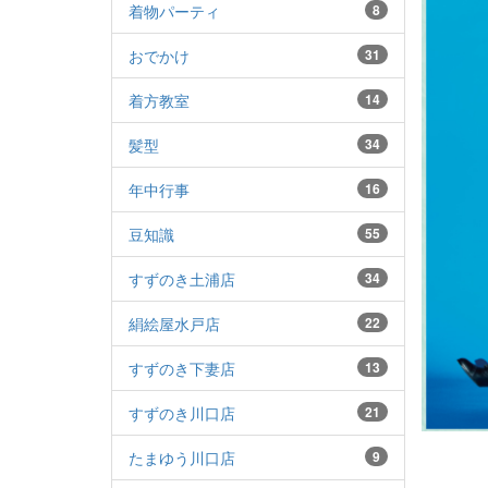
着物パーティ
8
おでかけ
31
着方教室
14
髪型
34
年中行事
16
豆知識
55
すずのき土浦店
34
絹絵屋水戸店
22
すずのき下妻店
13
すずのき川口店
21
たまゆう川口店
9