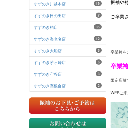
振袖や
すずのき川越本店
19
すずのき日の出店
7
ご卒業
すずのき柏店
35
すずのき海老名店
12
すずのき大船店
5
卒業袴を
すずのき茅ヶ崎店
6
卒業
すずのき守谷店
3
限定店舗
すずのき高根台店
2
WEBご