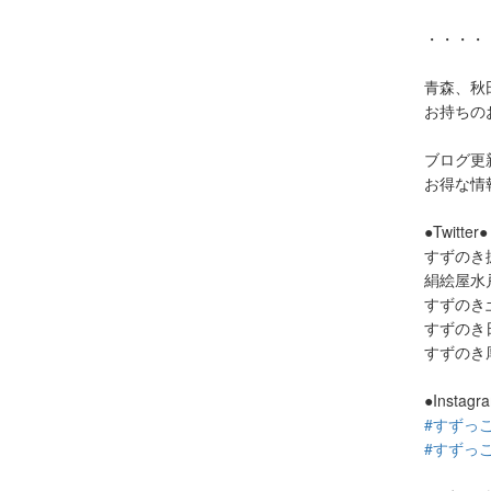
・・・・
青森、秋
お持ちの
ブログ更
お得な情
●Twitter●
すずのき
絹絵屋
すずの
すずの
すずの
●Instagr
#すずっ
#すずっ