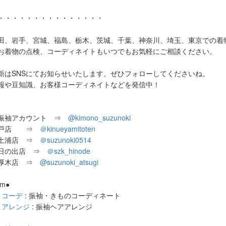
・・・・・・・・・・・・・・・
田、岩手、宮城、福島、栃木、茨城、千葉、神奈川、埼玉、東京での着
お着物の点検、コーディネイトもいつでもお気軽にご相談ください。
新はSNSにてお知らせいたします。ぜひフォローしてくださいね。
報や豆知識、お客様コーディネイトなどを発信中！
振袖アカウント ⇒
@kimono_suzunoki
水戸店 ⇒
＠
kinueyamitoten
き土浦店 ⇒
＠
suzunoki0514
き日の出店 ⇒
＠szk_hinode
き厚木店 ⇒
@suzunoki_atsugi
am●
こコーデ
: 振袖・きものコーディネート
こアレンジ
: 振袖ヘアアレンジ