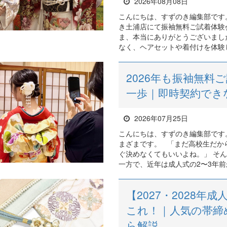
2026年08月08日
こんにちは、すずのき編集部です。 
き土浦店にて振袖無料ご試着体験
ま、本当にありがとうございまし
なく、ヘアセットや着付けを体験し
2026年も振袖無料
一歩｜即時契約でき
2026年07月25日
こんにちは、すずのき編集部です
まざまです。 「まだ高校生だか
ぐ決めなくてもいいよね。」 そ
一方で、近年は成人式の2〜3年前か
【2027・2028
これ！｜人気の帯締
ら解説