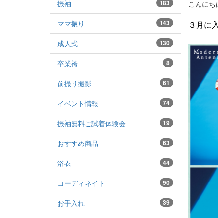
振袖
183
こんにち
ママ振り
143
３月に
成人式
130
卒業袴
8
前撮り撮影
61
イベント情報
74
振袖無料ご試着体験会
19
おすすめ商品
63
浴衣
44
コーディネイト
90
お手入れ
39