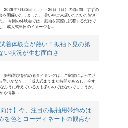
2026年7月25日（土）・26日（日）の2日間、すずの
会を開催いたしました。 暑い中ご来店いただいた皆さ
た。 今回の体験会では、振袖を実際に試着するだけで
、成人式当日のイメージを...
ご試着体験会が熱い！振袖下見の第
ない状況が生む面白さ
。 振袖選びを始めるタイミングは、ご家族によってさ
ら早いかな？」 「成人式までまだ時間があるし、今す
んなふうに考えている方も多いのではないでしょうか。
ら情報...
年成人向け】今、注目の振袖用帯締めは
めを色とコーディネートの観点か