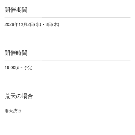
開催期間
2026
年
12
月
2
日
(
水
)
・
3
日
(
木
)
開催時間
19:00
頃～予定
荒天の場合
雨天決行