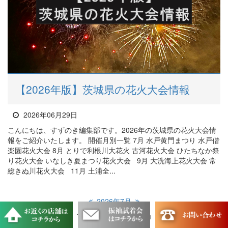
【2026年版】茨城県の花火大会情報
2026年06月29日
こんにちは、すずのき編集部です。2026年の茨城県の花火大会情
報をご紹介いたします。 開催月別一覧 7月 水戸黄門まつり 水戸偕
楽園花火大会 8月 とりで利根川大花火 古河花火大会 ひたちなか祭
り花火大会 いなしき夏まつり花火大会 9月 大洗海上花火大会 常
総きぬ川花火大会 11月 土浦全...
2026年7月
Sun
Mon
Tue
Wed
Thu
Fri
Sat
1
2
3
4