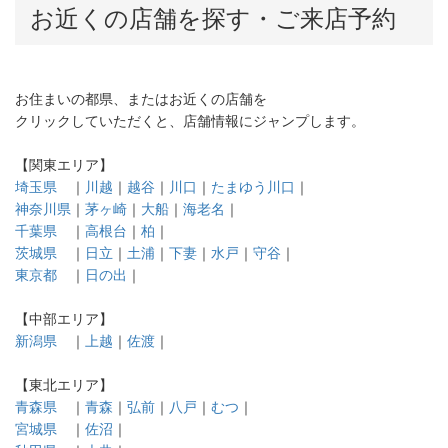
お近くの店舗を探す・ご来店予約
お住まいの都県、またはお近くの店舗を
クリックしていただくと、店舗情報にジャンプします。
【関東エリア】
埼玉県
｜
川越
｜
越谷
｜
川口
｜
たまゆう川口
｜
神奈川県
｜
茅ヶ崎
｜
大船
｜
海老名
｜
千葉県
｜
高根台
｜
柏
｜
茨城県
｜
日立
｜
土浦
｜
下妻
｜
水戸
｜
守谷
｜
東京都
｜
日の出
｜
【中部エリア】
新潟県
｜
上越
｜
佐渡
｜
【東北エリア】
青森県
｜
青森
｜
弘前
｜
八戸
｜
むつ
｜
宮城県
｜
佐沼
｜