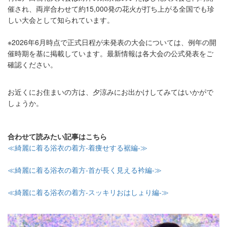
催され、両岸合わせて約
15,000
発の花火が打ち上がる全国でも珍
しい大会として知られています。
※2026
年
6
月時点で正式日程が未発表の大会については、例年の開
催時期を基に掲載しています。最新情報は各大会の公式発表をご
確認ください。
お近くにお住まいの方は、夕涼みにお出かけしてみてはいかがで
しょうか。
合わせて読みたい記事はこちら
≪
綺麗に着る浴衣の着方‐着痩せする裾編‐
≫
≪
綺麗に着る浴衣の着方‐首が長く見える衿編‐
≫
≪
綺麗に着る浴衣の着方‐スッキリおはしょり編‐
≫