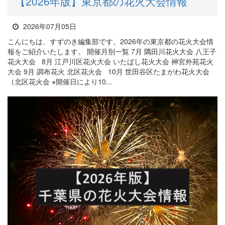
【2026年版】東京都の花火大会情報
2026年07月05日
こんにちは、すずのき編集部です。2026年の東京都の花火大会情
報をご紹介いたします。 開催月別一覧 7月 隅田川花火大会 八王子
花火大会 8月 江戸川区花火大会 いたばし花火大会 神宮外苑花火
大会 9月 調布花火 北区花火会 10月 世田谷区たまがわ花火大会
（北区花火会 ※開催日により10...