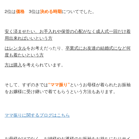
2
位は
価格
3
位は
決める時期
についてでした。
安く済ませたい、お手入れや保管の心配がなく成人式一回だけ着
用出来ればいいという方
はレンタル
をお考えだったり、
卒業式にお友達の結婚式になど何
度も着たいという方
方は購入
を考えられています。
そして、すずのきでは
“ママ振り”
というお母様が着られたお振袖
をお嬢様に受け継いで着てもらうという方法もあります。
ママ振りに関するブログはこちら
お母様だけでなく、お姉様やお婆様のお振袖をお持ちになりサイ