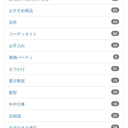
おすすめ商品
63
浴衣
44
コーディネイト
90
お手入れ
39
着物パーティ
8
おでかけ
31
着方教室
14
髪型
34
年中行事
16
豆知識
55
すずのき土浦店
34