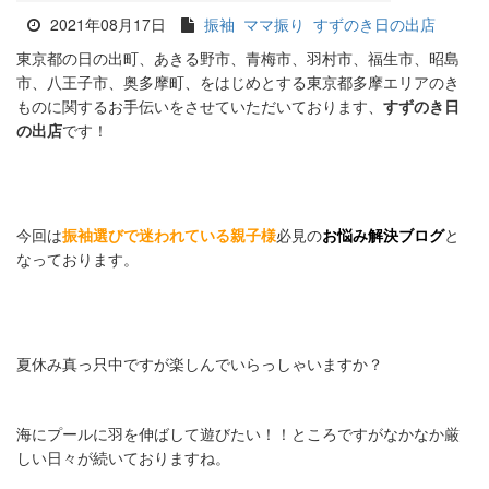
2021年08月17日
振袖
ママ振り
すずのき日の出店
東京都の日の出町、あきる野市、青梅市、羽村市、福生市、昭島
市、八王子市、奥多摩町、をはじめとする東京都多摩エリアのき
ものに関するお手伝いをさせていただいております、
すずのき日
の出店
です！
今回は
振袖選びで迷われている親子様
必見の
お悩み解決ブログ
と
なっております。
夏休み真っ只中ですが楽しんでいらっしゃいますか？
海にプールに羽を伸ばして遊びたい！！ところですがなかなか厳
しい日々が続いておりますね。