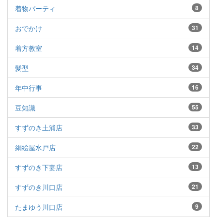
着物パーティ
8
おでかけ
31
着方教室
14
髪型
34
年中行事
16
豆知識
55
すずのき土浦店
33
絹絵屋水戸店
22
すずのき下妻店
13
すずのき川口店
21
たまゆう川口店
9