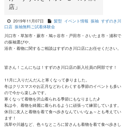
店」
2019年11月07日
髪型
イベント情報
振袖
すずのき川
口店
振袖無料ご試着体験会
川口市・草加市・蕨市・鳩ヶ谷市・戸田市・さいたま市・浦和で
の振袖選びや、
浴衣・着物に関するご相談はすずのき川口店にお任せください。
皆さん！こんにちは！すずのき川口店の新入社員の阿部です！
11月に入りだんだんと寒くなって参りました。
冬はクリスマスやお正月などわくわくする季節のイベントも多い
ので今から楽しみです。
寒くなって着物を沢山着られる季節にもなりました♪
私は今、着物を綺麗に着られるように頑張って練習しています。
休日に友人と着物を着て食べ歩きなんていいなぁ～とも考えてい
ます！
浅草や川越など、色々なところに皆さんも着物を着て食べ歩きし