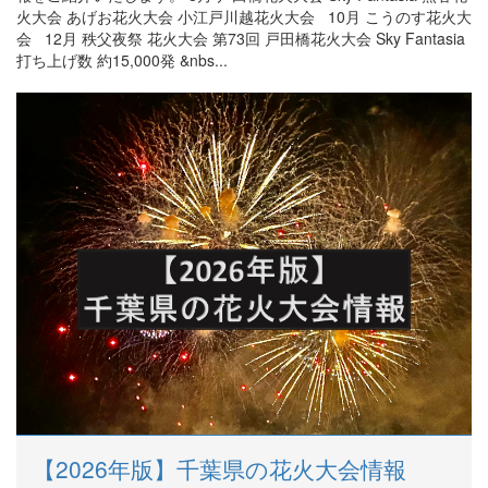
火大会 あげお花火大会 小江戸川越花火大会 10月 こうのす花火大
会 12月 秩父夜祭 花火大会 第73回 戸田橋花火大会 Sky Fantasia
打ち上げ数 約15,000発 &nbs...
【2026年版】千葉県の花火大会情報