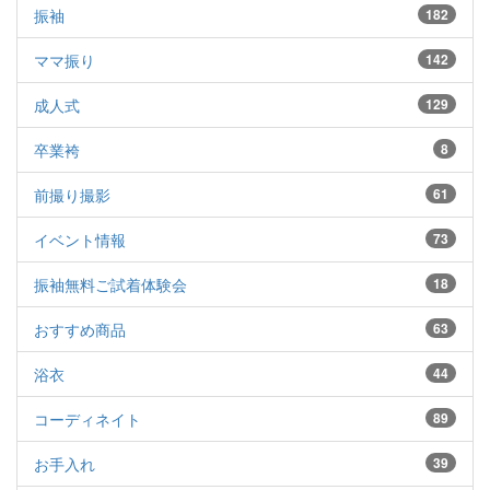
振袖
182
ママ振り
142
成人式
129
卒業袴
8
前撮り撮影
61
イベント情報
73
振袖無料ご試着体験会
18
おすすめ商品
63
浴衣
44
コーディネイト
89
お手入れ
39