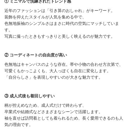
① ミニマルで洗練されたトレンド感
近年のファッションは「引き算のおしゃれ」がキーワード。
装飾を抑えたスタイルが人気を集める中で、
色無地振袖のシンプルさはまさに時代の空気にマッチしていま
す。
写真に撮ったときもすっきりと美しく映えるのが魅力です。
② コーディネートの自由度が高い
色無地はキャンバスのような存在。帯や小物の合わせ方次第で、
可愛くもかっこよくも、大人っぽくも自在に変化します。
「自分らしさ」を表現しやすいのが大きな魅力です。
③ 成人式後も着回しやすい
柄が控えめなため、成人式だけで終わらず、
卒業式や結婚式などさまざまなシーンで活躍します。
袖を直せば訪問着としても着られるため、長く愛用できるのも人
気の理由です。