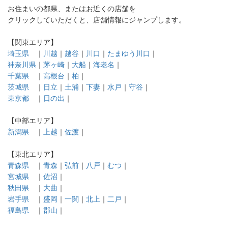
お住まいの都県、またはお近くの店舗を
クリックしていただくと、店舗情報にジャンプします。
【関東エリア】
埼玉県
｜
川越
｜
越谷
｜
川口
｜
たまゆう川口
｜
神奈川県
｜
茅ヶ崎
｜
大船
｜
海老名
｜
千葉県
｜
高根台
｜
柏
｜
茨城県
｜
日立
｜
土浦
｜
下妻
｜
水戸
｜
守谷
｜
東京都
｜
日の出
｜
【中部エリア】
新潟県
｜
上越
｜
佐渡
｜
【東北エリア】
青森県
｜
青森
｜
弘前
｜
八戸
｜
むつ
｜
宮城県
｜
佐沼
｜
秋田県
｜
大曲
｜
岩手県
｜
盛岡
｜
一関
｜
北上
｜
二戸
｜
福島県
｜
郡山
｜