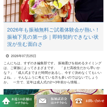
2026年も振袖無料ご試着体験会が熱い！
振袖下見の第一歩｜即時契約できない状
況が生む面白さ
2026年07月25日
こんにちは、すずのき編集部です。 振袖選びを始めるタイミング
は、ご家族によってさまざまです。 「まだ高校生だから早いか
な？」 「成人式までまだ時間があるし、今すぐ決めなくてもいい
よね。」 そんなふうに考えている方も多いのではないでしょう
か。 一方で、近年は成人式の2〜3年前から情報...