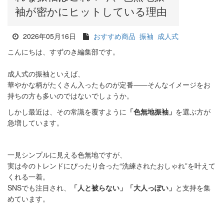
袖が密かにヒットしている理由
2026年05月16日
おすすめ商品
振袖
成人式
こんにちは、すずのき編集部です。
成人式の振袖といえば、
華やかな柄がたくさん入ったものが定番
――
そんなイメージをお
持ちの方も多いのではないでしょうか。
しかし最近は、その常識を覆すように
「色無地振袖」
を選ぶ方が
急増しています。
一見シンプルに見える色無地ですが、
実は今のトレンドにぴったり合った
“
洗練されたおしゃれ
”
を叶えて
くれる一着。
SNS
でも注目され、
「人と被らない」「大人っぽい」
と支持を集
めています。