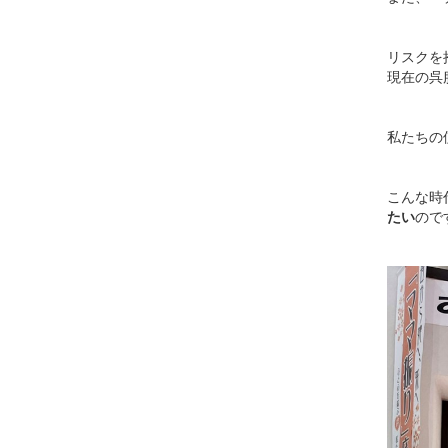
リスクを
現在の呉
私たちの
こんな時
たい
ので