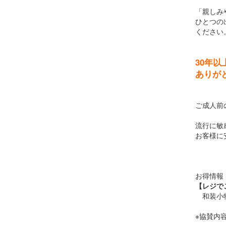
「親しみ
ひとつの
ください
30年
ありが
ご成人前
流行に敏
お客様に
お得情報
【レジで
和装小物
※協賛内