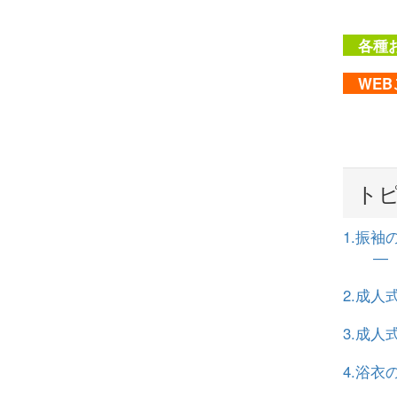
各種お
WEB
ト
1.振
― 
2.成人
3.成
4.浴