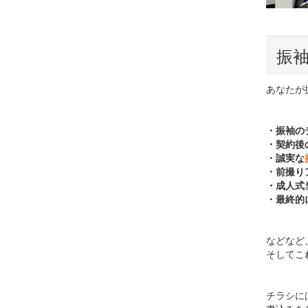
振
あなたが
・振袖の
・契約後
・誠実な
・前撮り
・成人式
・最終的
などなど
そしてこ
チラシに