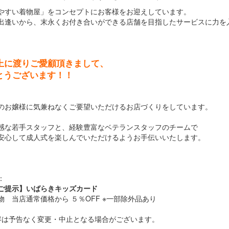
やすい着物屋」をコンセプトにお客様をお迎えしています。
出逢いから、末永くお付き合いができる店舗を目指したサービスに力を
。
以上に渡りご愛顧頂きまして、
とうございます！！
のお嬢様に気兼ねなくご要望いただけるお店づくりをしています。
感な若手スタッフと、経験豊富なベテランスタッフのチームで
安心して成人式を楽しんでいただけるようお手伝いいたします。
：
ご提示】いばらきキッズカード
 当店通常価格から ５％OFF ※一部除外品あり
容は予告なく変更・中止となる場合がございます。