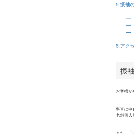
5.振
―
―
―
―
6.アク
振
お客様か
率直に申
老舗個人
また、「